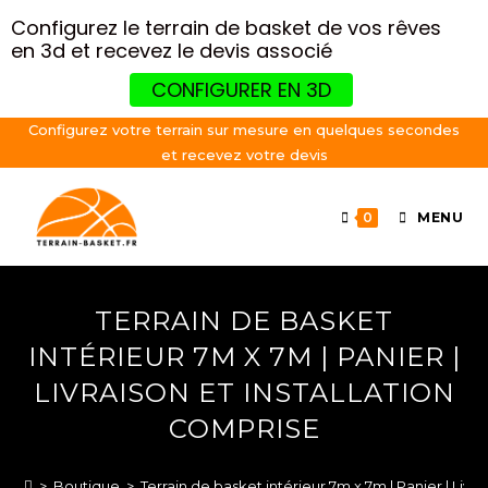
Configurez le terrain de basket de vos rêves
en 3d et recevez le devis associé
CONFIGURER EN 3D
Skip
Configurez votre terrain sur mesure en quelques secondes
et recevez votre devis
to
content
0
MENU
TERRAIN DE BASKET
INTÉRIEUR 7M X 7M | PANIER |
LIVRAISON ET INSTALLATION
COMPRISE
>
Boutique
>
Terrain de basket intérieur 7m x 7m | Panier | Livra