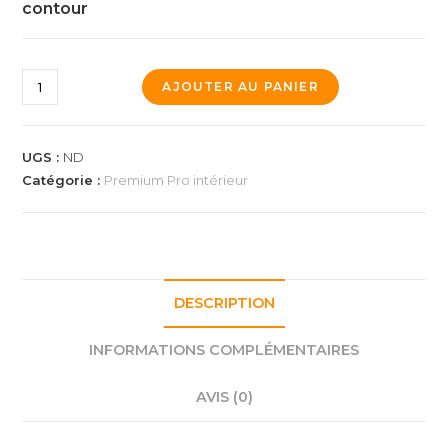
contour
quantité
AJOUTER AU PANIER
de
Terrain
de
UGS :
ND
basket
Catégorie :
Premium Pro intérieur
intérieur
7m
x
7m
DESCRIPTION
|
Panier
INFORMATIONS COMPLÉMENTAIRES
|
Livraison
AVIS (0)
et
installation