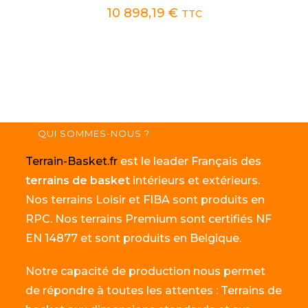
10 898,19
€
TTC
QUI SOMMES-NOUS ?
Terrain-Basket.fr
est le leader Français des
terrains de basket
intérieurs et extérieurs.
Nos terrains Loisir et FIBA sont produits en
RPC. Nos terrains Premium sont certifiés NF
EN 14877 et sont produits en Belgique.
Notre capacité de production nous permet
de répondre à toutes les attentes : Terrains de