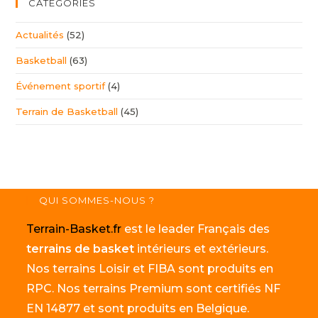
CATÉGORIES
Actualités
(52)
Basketball
(63)
Événement sportif
(4)
Terrain de Basketball
(45)
QUI SOMMES-NOUS ?
Terrain-Basket.fr
est le leader Français des
terrains de basket
intérieurs et extérieurs.
Nos terrains Loisir et FIBA sont produits en
RPC. Nos terrains Premium sont certifiés NF
EN 14877 et sont produits en Belgique.