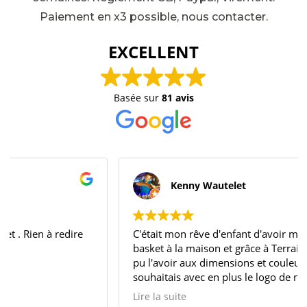
Paiement en x3 possible, nous contacter.
EXCELLENT
Basée sur
81 avis
Kenny Wautelet
C'était mon rêve d'enfant d'avoir mon terrain de
basket à la maison et grâce à Terrain-basket.fr; j'ai
pu l'avoir aux dimensions et couleurs que je
souhaitais avec en plus le logo de mon idole Jordan.
Un grand merci à vous pour votre
Lire la suite
professionnalisme.