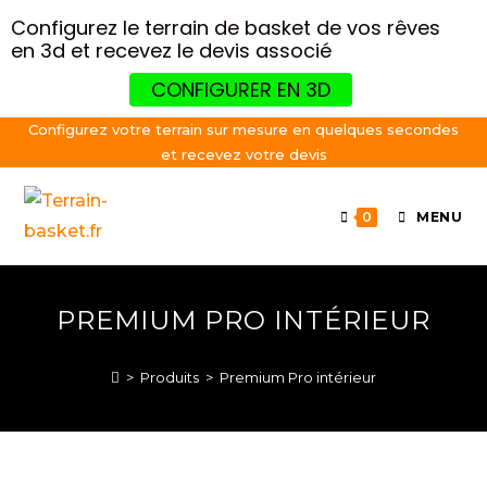
Configurez le terrain de basket de vos rêves
en 3d et recevez le devis associé
CONFIGURER EN 3D
Skip
Configurez votre terrain sur mesure en quelques secondes
et recevez votre devis
to
content
0
MENU
PREMIUM PRO INTÉRIEUR
>
Produits
>
Premium Pro intérieur