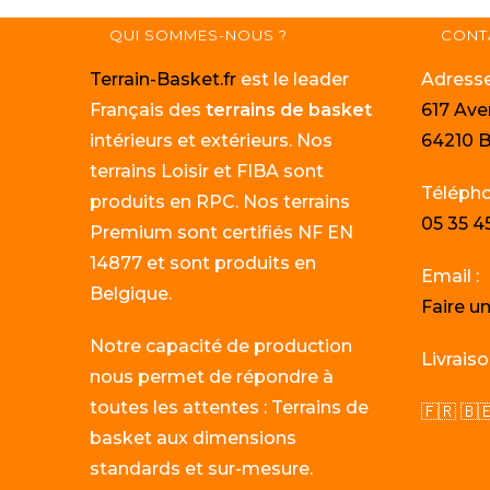
QUI SOMMES-NOUS ?
CONT
Terrain-Basket.fr
est le leader
Adresse
Français des
terrains de basket
617 Av
intérieurs et extérieurs. Nos
64210 
terrains Loisir et FIBA sont
Télépho
produits en RPC. Nos terrains
05 35 4
Premium sont certifiés NF EN
14877 et sont produits en
Email :
Belgique.
Faire 
Notre capacité de production
Livraiso
nous permet de répondre à
toutes les attentes : Terrains de
🇫🇷 🇧
basket aux dimensions
standards et sur-mesure.