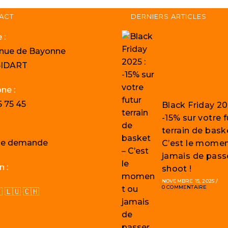
ACT
DERNIERS ARTICLES
 :
enue de Bayonne
BIDART
ne :
5 75 45
Black Friday 20
-15% sur votre f
terrain de bask
une demande
C’est le momen
jamais de pass
n :
shoot !
NOVEMBRE 15, 2025
/
0 COMMENTAIRE
 🇱🇺 🇨🇭