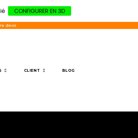
ié
CONFIGURER EN 3D
re devis
S
CLIENT
BLOG